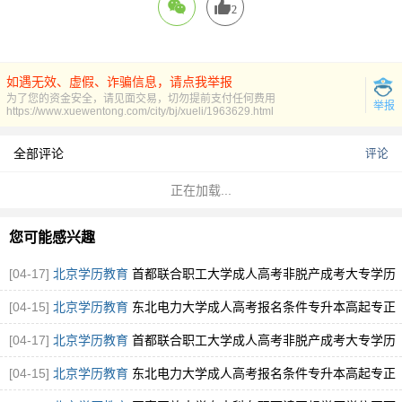
2
如遇无效、虚假、诈骗信息，请点我举报
为了您的资金安全，请见面交易，切勿提前支付任何费用
举报
https://www.xuewentong.com/city/bj/xueli/1963629.html
全部评论
评论
正在加载...
您可能感兴趣
[04-17]
北京学历教育
首都联合职工大学成人高考非脱产成考大专学历
报考指南
[图]
[04-15]
北京学历教育
东北电力大学成人高考报名条件专升本高起专正
规学历
[图]
[04-17]
北京学历教育
首都联合职工大学成人高考非脱产成考大专学历
报考指南
[图]
[04-15]
北京学历教育
东北电力大学成人高考报名条件专升本高起专正