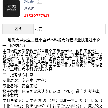
水baby
刘老师
区域
北京
地质大学安全工程小自考本科报考流程毕业快通过率高
一、院校简介
中国地质大学是教育部直属全国重点大学，位列国家“双一
流”“211工程”建设高校，学科实力雄厚，在安全科学与工程
领域教学、科研成果丰硕，师资力量优质。学校继续教育办
学规范，自考本科文凭学信网终身可查，国家承认学历，在
工程安全、应急管理、矿业安全等行业认可度极高，是报考
安全工程自考本科的优质选择。
二、报考核心信息
专业层次：专升本（本科）
专业名称：安全工程
报考条件：已获国家承认专科及以上学历；遵守宪法法律，
身体健康
学制与节奏：助学班约1.5—2年；湖北一年两考（4月/10月）
毕业与学位：修满73学分（申请学位需74学分）、通过论文