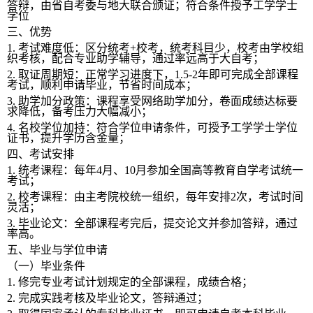
答辩，由省自考委与地大联合颁证；符合条件授予工学学士
学位
三、优势
1.
考试难度低：区分统考+校考，统考科目少，校考由学校组
织考核，配合专业助学辅导，通过率远高于大自考；
2.
取证周期短：正常学习进度下，1.5-2年即可完成全部课程
考试，顺利申请毕业，节省时间成本；
3.
助学加分政策：课程享受网络助学加分，卷面成绩达标要
求降低，备考压力大幅减小；
4.
名校学位加持：符合学位申请条件，可授予工学学士学位
证书，提升学历含金量；
四、考试安排
1.
统考课程：每年4月、10月参加全国高等教育自学考试统一
考试；
2.
校考课程：由主考院校统一组织，每年安排2次，考试时间
灵活；
3.
毕业论文：全部课程考完后，提交论文并参加答辩，通过
率高。
五、毕业与学位申请
（一）毕业条件
1.
修完专业考试计划规定的全部课程，成绩合格；
2.
完成实践考核及毕业论文，答辩通过；