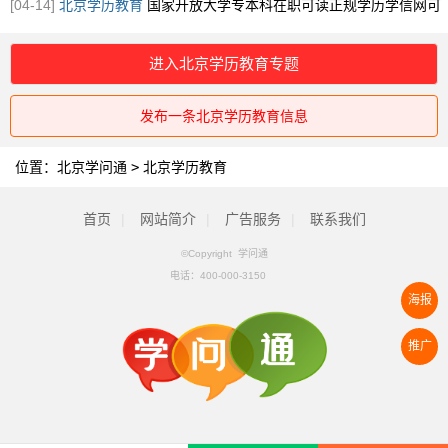
规学历
[图]
[04-14]
北京学历教育
国家开放大学专本科在职可读正规学历学信网可
查
[图]
进入北京学历教育专题
发布一条北京学历教育信息
位置：
北京学问通
>
北京学历教育
首页
|
网站简介
|
广告服务
|
联系我们
©Copyright 学问通
电话：
400-000-3150
海报
推广