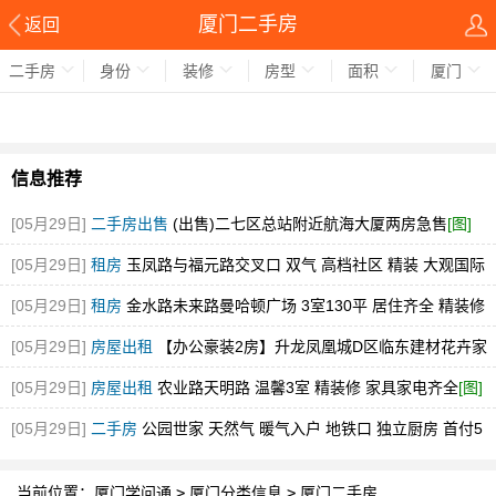
厦门二手房
返回
二手房
身份
装修
房型
面积
厦门
信息推荐
[05月29日]
二手房出售
(出售)二七区总站附近航海大厦两房急售
[图]
[05月29日]
租房
玉凤路与福元路交叉口 双气 高档社区 精装 大观国际
[图]
[05月29日]
租房
金水路未来路曼哈顿广场 3室130平 居住齐全 精装修
随时看
[图]
[05月29日]
房屋出租
【办公豪装2房】升龙凤凰城D区临东建材花卉家
电市场中博旁急租
[图]
[05月29日]
房屋出租
农业路天明路 温馨3室 精装修 家具家电齐全
[图]
[05月29日]
二手房
公园世家 天然气 暖气入户 地铁口 独立厨房 首付5
万
[图]
当前位置：
厦门学问通
>
厦门分类信息
>
厦门二手房