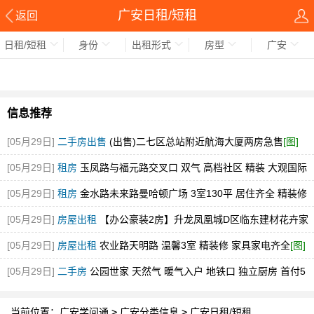
广安日租/短租
返回
日租/短租
身份
出租形式
房型
广安
信息推荐
[05月29日]
二手房出售
(出售)二七区总站附近航海大厦两房急售
[图]
[05月29日]
租房
玉凤路与福元路交叉口 双气 高档社区 精装 大观国际
[图]
[05月29日]
租房
金水路未来路曼哈顿广场 3室130平 居住齐全 精装修
随时看
[图]
[05月29日]
房屋出租
【办公豪装2房】升龙凤凰城D区临东建材花卉家
电市场中博旁急租
[图]
[05月29日]
房屋出租
农业路天明路 温馨3室 精装修 家具家电齐全
[图]
[05月29日]
二手房
公园世家 天然气 暖气入户 地铁口 独立厨房 首付5
万
[图]
当前位置：
广安学问通
>
广安分类信息
>
广安日租/短租