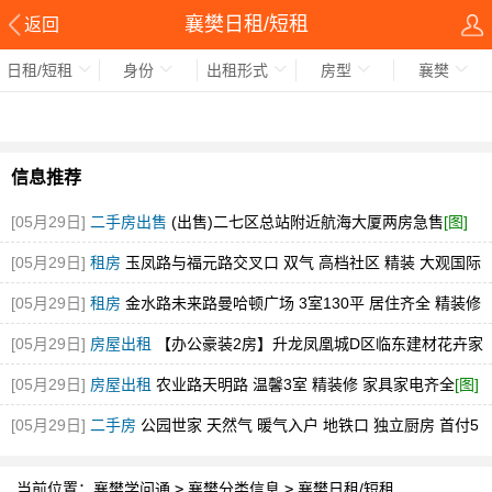
襄樊日租/短租
返回
日租/短租
身份
出租形式
房型
襄樊
信息推荐
[05月29日]
二手房出售
(出售)二七区总站附近航海大厦两房急售
[图]
[05月29日]
租房
玉凤路与福元路交叉口 双气 高档社区 精装 大观国际
[图]
[05月29日]
租房
金水路未来路曼哈顿广场 3室130平 居住齐全 精装修
随时看
[图]
[05月29日]
房屋出租
【办公豪装2房】升龙凤凰城D区临东建材花卉家
电市场中博旁急租
[图]
[05月29日]
房屋出租
农业路天明路 温馨3室 精装修 家具家电齐全
[图]
[05月29日]
二手房
公园世家 天然气 暖气入户 地铁口 独立厨房 首付5
万
[图]
当前位置：
襄樊学问通
>
襄樊分类信息
>
襄樊日租/短租