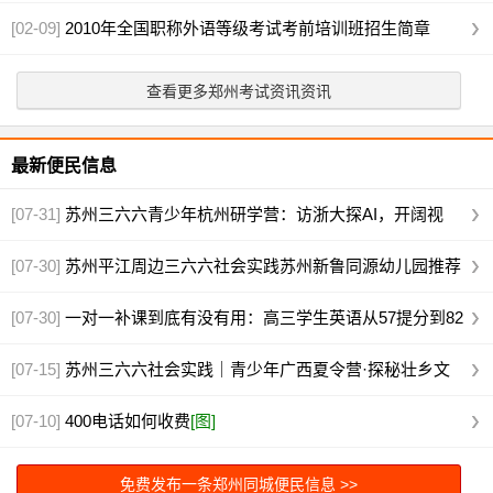
报中
[02-09]
2010年全国职称外语等级考试考前培训班招生简章
查看更多郑州考试资讯资讯
最新便民信息
[07-31]
苏州三六六青少年杭州研学营：访浙大探AI，开阔视
野，火热招募
[图]
[07-30]
苏州平江周边三六六社会实践苏州新鲁同源幼儿园推荐
[图]
[07-30]
一对一补课到底有没有用：高三学生英语从57提分到82
真实案例
[图]
[07-15]
苏州三六六社会实践｜青少年广西夏令营·探秘壮乡文
化火热报名中
[图]
[07-10]
400电话如何收费
[图]
免费发布一条郑州同城便民信息 >>