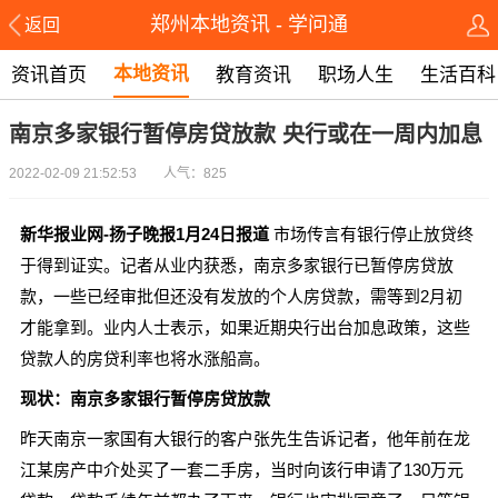
郑州本地资讯 - 学问通
返回
本地资讯
资讯首页
教育资讯
职场人生
生活百科
南京多家银行暂停房贷放款 央行或在一周内加息
2022-02-09 21:52:53 人气：825
新华报业网-扬子晚报1月24日报道
市场传言有银行停止放贷终
于得到证实。记者从业内获悉，南京多家银行已暂停房贷放
款，一些已经审批但还没有发放的个人房贷款，需等到2月初
才能拿到。业内人士表示，如果近期央行出台加息政策，这些
贷款人的房贷利率也将水涨船高。
现状：南京多家银行暂停房贷放款
昨天南京一家国有大银行的客户张先生告诉记者，他年前在龙
江某房产中介处买了一套二手房，当时向该行申请了130万元