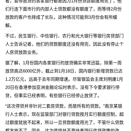
者，暂停放贷的各家银行都是因为1月份贷款额度用完了，他
们行连下面市行的内部人士贷款都没有额度了，而等待2月份
放款的客户也排成了长队，这种情况可能到3月份会有所缓
解。
不过，民生银行、中信银行、农行和光大银行等银行房贷部门
人士告诉记者，他们的贷款额度还没有用完，因此没有停止个
人房贷放款业务。
据了解，1月份国内各家银行的放贷确实非常迅猛，除第一周
放贷高达6000亿外，截止到1月18日，国内银行新增贷款已达
1.2万亿元，远高于去年同期增速。尽管银监会主席刘明康1月
20日在香港参加亚洲金融论坛时表示，没有下令要求银行停
贷，但事实已经表明，有些银行已经停止放贷了。
“这次停贷并非针对二套房贷款，而是所有的贷款。”南京某银
行人士表示，现在监管部门对银行贷款按月实行额度控制，超
过额度就放不起来，所以一旦贷款额度用光了，不管什么贷款
都发放不了。因此，这次停贷并不意味着银行房贷政策的改