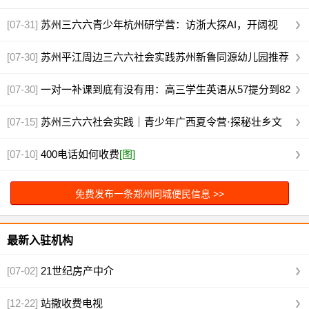
[07-31]
苏州三六六青少年杭州研学营：访浙大探AI，开阔视
野，火热招募
[图]
[07-30]
苏州平江周边三六六社会实践苏州新鲁同源幼儿园推荐
[图]
[07-30]
一对一补课到底有没有用：高三学生英语从57提分到82
真实案例
[图]
[07-15]
苏州三六六社会实践｜青少年广西夏令营·探秘壮乡文
化火热报名中
[图]
[07-10]
400电话如何收费
[图]
免费发布一条郑州同城便民信息 >>
最新入驻机构
[07-02]
21世纪房产中介
[12-22]
站撒收费电视