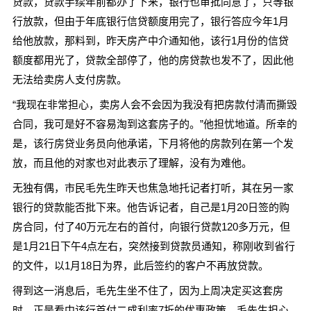
贷款，贷款手续年前都办了下来，银行也审批同意了，只等银
行放款，但由于年底银行信贷额度用完了，银行答应今年1月
给他放款，那料到，昨天房产中介通知他，该行1月份的信贷
额度都用光了，贷款全部停了，他的房贷款也发不了，因此他
无法给卖房人支付房款。
“我现在非常担心，卖房人会不会因为我没有把房款付清而撕毁
合同，我可是好不容易淘到这套房子的。”他担忧地道。所幸的
是，该行房贷业务员向他承诺，下月将他的房款列在第一个发
放，而且他的对家也对此表示了理解，没有为难他。
无独有偶，市民毛先生昨天也焦急地托记者打听，其在另一家
银行的贷款能否批下来。他告诉记者，自己是1月20日签的购
房合同，付了40万元左右的首付，向银行贷款120多万元，但
是1月21日下午4点左右，突然接到贷款员通知，称刚收到省行
的文件，以1月18日为界，此后签约的客户不再放贷款。
得到这一消息后，毛先生坐不住了，因为上周决定买这套房
时，正是看中该行首付二成利率7折的优惠政策，毛先生担心