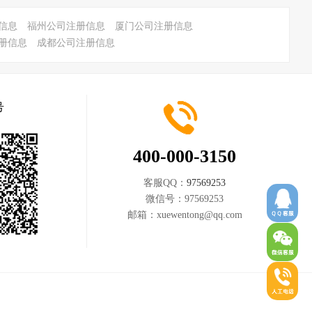
信息
福州公司注册信息
厦门公司注册信息
册信息
成都公司注册信息
号
400-000-3150
客服QQ：
97569253
微信号：
97569253
邮箱：
xuewentong@qq.com