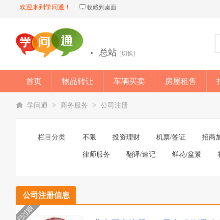
欢迎来到学问通！
收藏到桌面
·
总站
[切换]
首页
物品转让
车辆买卖
房屋租售
店铺
>
>
学问通
商务服务
公司注册
栏目分类
不限
投资理财
机票/签证
招商
律师服务
翻译/速记
鲜花/盆景
公司注册信息