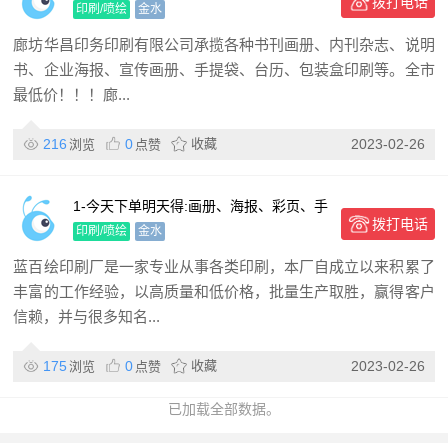
拨打电话
历,彩包装盒
印刷/喷绘
金水
廊坊华昌印务印刷有限公司承揽各种书刊画册、内刊杂志、说明
书、企业海报、宣传画册、手提袋、台历、包装盒印刷等。全市
最低价！！！廊...
216
0
收藏
2023-02-26
浏览
点赞
1-今天下单明天得:画册、海报、彩页、手
拨打电话
提袋、特快印刷
印刷/喷绘
金水
蓝百绘印刷厂是一家专业从事各类印刷，本厂自成立以来积累了
丰富的工作经验，以高质量和低价格，批量生产取胜，赢得客户
信赖，并与很多知名...
175
0
收藏
2023-02-26
浏览
点赞
已加载全部数据。