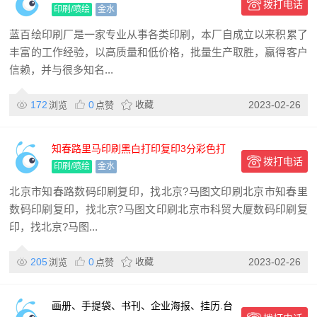
拨打电话
袋、特快印刷
印刷/喷绘
金水
蓝百绘印刷厂是一家专业从事各类印刷，本厂自成立以来积累了
丰富的工作经验，以高质量和低价格，批量生产取胜，赢得客户
信赖，并与很多知名...
172
0
收藏
2023-02-26
浏览
点赞
知春路里马印刷黑白打印复印3分彩色打
拨打电话
印复印5毛起
印刷/喷绘
金水
北京市知春路数码印刷复印，找北京?马图文印刷北京市知春里
数码印刷复印，找北京?马图文印刷北京市科贸大厦数码印刷复
印，找北京?马图...
205
0
收藏
2023-02-26
浏览
点赞
画册、手提袋、书刊、企业海报、挂历.台