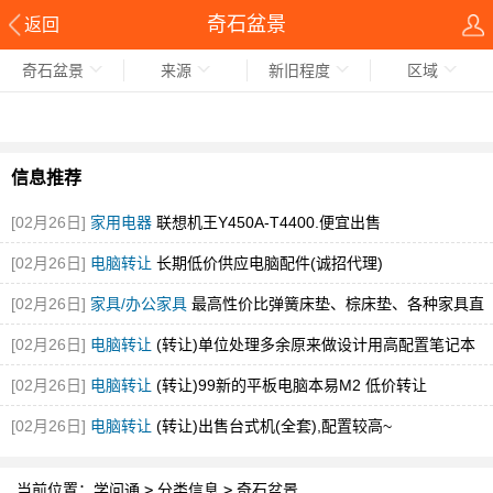
奇石盆景
返回
奇石盆景
来源
新旧程度
区域
信息推荐
[02月26日]
家用电器
联想机王Y450A-T4400.便宜出售
[02月26日]
电脑转让
长期低价供应电脑配件(诚招代理)
[02月26日]
家具/办公家具
最高性价比弹簧床垫、棕床垫、各种家具直
销
[02月26日]
电脑转让
(转让)单位处理多余原来做设计用高配置笔记本
[02月26日]
电脑转让
(转让)99新的平板电脑本易M2 低价转让
[02月26日]
电脑转让
(转让)出售台式机(全套),配置较高~
当前位置：
学问通
>
分类信息
>
奇石盆景