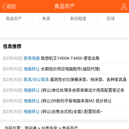
食品农产
返回
食品农产
来源
新旧程度
区域
信息推荐
[02月26日]
家用电器
联想机王Y450A-T4400.便宜出售
[02月26日]
电脑转让
长期低价供应电脑配件(诚招代理)
[02月26日]
家具/办公家具
最高性价比弹簧床垫、棕床垫、各种家具直
销
[02月26日]
电脑转让
(转让)单位处理多余原来做设计用高配置笔记本
[02月26日]
电脑转让
(转让)99新的平板电脑本易M2 低价转让
[02月26日]
电脑转让
(转让)出售台式机(全套),配置较高~
当前位置：
学问通
>
分类信息
>
食品农产