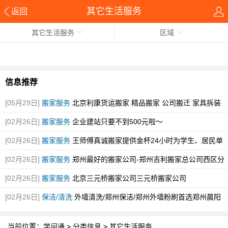
其它生活服务
返回
其它生活服务
区域
信息推荐
[05月29日]
搬家服务
北京利康货运搬家 精品搬家 公司搬迁 家具拆装
[图]
[02月26日]
搬家服务
企业建站只要不到500元啦～
[02月26日]
搬家服务
王师傅真诚搬家提供金杯24小时为学生、居民单
身贵族
[图]
[02月26日]
搬家服务
郑州最好的搬家公司-郑州吉利搬家总公司西区分
公司
[图]
[02月26日]
搬家服务
北京三元桥搬家公司三元桥搬家公司
[02月26日]
保洁/清洗
外墙清洗/郑州保洁/郑州外墙粉刷首选郑州晨阳
当前位置：
学问通
>
分类信息
>
其它生活服务