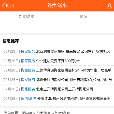
外卖/送水
返回
外卖/送水
区域
信息推荐
[05月29日]
搬家服务
北京利康货运搬家 精品搬家 公司搬迁 家具拆装
[图]
[02月26日]
搬家服务
企业建站只要不到500元啦～
[02月26日]
搬家服务
王师傅真诚搬家提供金杯24小时为学生、居民单
身贵族
[图]
[02月26日]
搬家服务
郑州最好的搬家公司-郑州吉利搬家总公司西区分
公司
[图]
[02月26日]
搬家服务
北京三元桥搬家公司三元桥搬家公司
[02月26日]
保洁/清洗
外墙清洗/郑州保洁/郑州外墙粉刷首选郑州晨阳
当前位置：
学问通
>
分类信息
>
外卖/送水