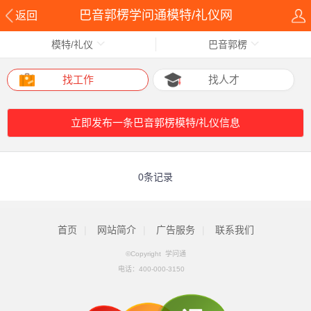
巴音郭楞学问通模特/礼仪网
返回
模特/礼仪
巴音郭楞
找工作
找人才
立即发布一条巴音郭楞模特/礼仪信息
0条记录
首页
|
网站简介
|
广告服务
|
联系我们
©Copyright 学问通
电话：
400-000-3150