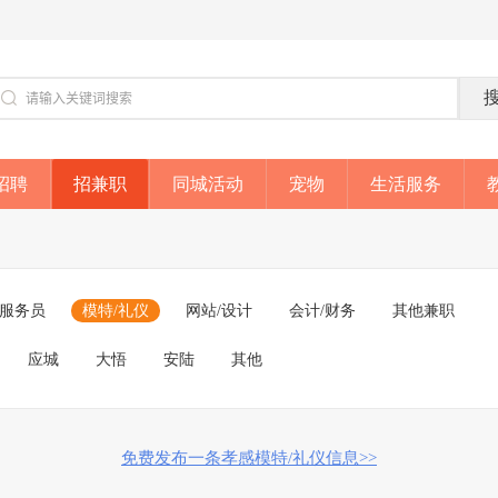
招聘
招兼职
同城活动
宠物
生活服务
/服务员
模特/礼仪
网站/设计
会计/财务
其他兼职
应城
大悟
安陆
其他
免费发布一条孝感模特/礼仪信息>>