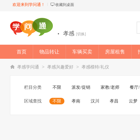
欢迎来到学问通！
收藏到桌面
·
孝感
[切换]
首页
物品转让
车辆买卖
房屋租售
店铺
>
>
孝感学问通
孝感兴趣爱好
孝感模特/礼仪
栏目分类
不限
派发/促销
家教/老师
餐厅
区域查找
不限
孝南
汉川
孝昌
云梦