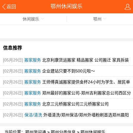
鄂州休闲娱乐
返回
休闲娱乐
鄂州
信息推荐
[05月29日]
搬家服务
北京利康货运搬家 精品搬家 公司搬迁 家具拆装
[图]
[02月26日]
搬家服务
企业建站只要不到500元啦～
[02月26日]
搬家服务
王师傅真诚搬家提供金杯24小时为学生、居民单
身贵族
[图]
[02月26日]
搬家服务
郑州最好的搬家公司-郑州吉利搬家总公司西区分
公司
[图]
[02月26日]
搬家服务
北京三元桥搬家公司三元桥搬家公司
[02月26日]
保洁/清洗
外墙清洗/郑州保洁/郑州外墙粉刷首选郑州晨阳
当前位置：
鄂州学问通
>
鄂州分类信息
>
鄂州休闲娱乐