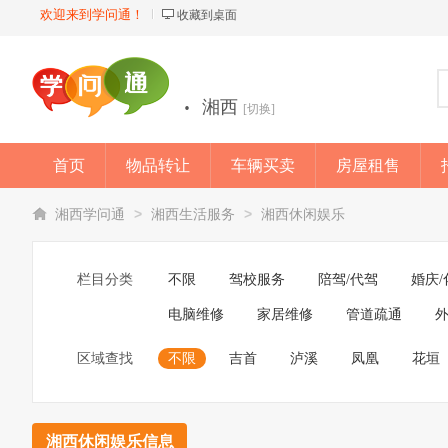
欢迎来到学问通！
收藏到桌面
·
湘西
[切换]
首页
物品转让
车辆买卖
房屋租售
店铺
>
>
湘西学问通
湘西生活服务
湘西休闲娱乐
栏目分类
不限
驾校服务
陪驾/代驾
婚庆/
电脑维修
家居维修
管道疏通
外
区域查找
不限
吉首
泸溪
凤凰
花垣
湘西休闲娱乐信息