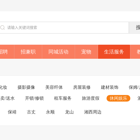
招聘
招兼职
同城活动
宠物
生活服务
化妆
摄影摄像
美容纤体
房屋装修
建材装饰
保姆/
卖/送水
开锁/修锁
租车服务
旅游度假
休闲娱乐
保靖
古丈
永顺
龙山
湘西周边