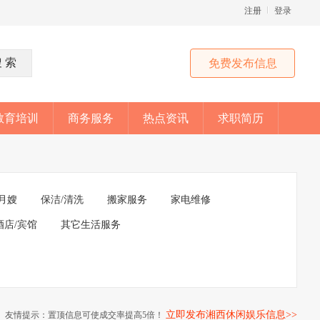
注册
登录
免费发布信息
教育培训
商务服务
热点资讯
求职简历
月嫂
保洁/清洗
搬家服务
家电维修
酒店/宾馆
其它生活服务
立即发布湘西休闲娱乐信息>>
友情提示：置顶信息可使成交率提高5倍！