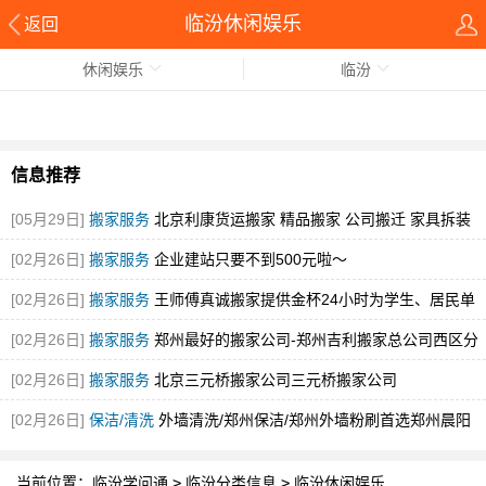
临汾休闲娱乐
返回
休闲娱乐
临汾
信息推荐
[05月29日]
搬家服务
北京利康货运搬家 精品搬家 公司搬迁 家具拆装
[图]
[02月26日]
搬家服务
企业建站只要不到500元啦～
[02月26日]
搬家服务
王师傅真诚搬家提供金杯24小时为学生、居民单
身贵族
[图]
[02月26日]
搬家服务
郑州最好的搬家公司-郑州吉利搬家总公司西区分
公司
[图]
[02月26日]
搬家服务
北京三元桥搬家公司三元桥搬家公司
[02月26日]
保洁/清洗
外墙清洗/郑州保洁/郑州外墙粉刷首选郑州晨阳
当前位置：
临汾学问通
>
临汾分类信息
>
临汾休闲娱乐