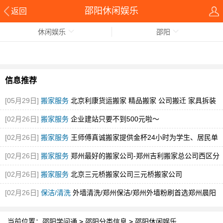
邵阳休闲娱乐
返回
休闲娱乐
邵阳
信息推荐
[05月29日]
搬家服务
北京利康货运搬家 精品搬家 公司搬迁 家具拆装
[图]
[02月26日]
搬家服务
企业建站只要不到500元啦～
[02月26日]
搬家服务
王师傅真诚搬家提供金杯24小时为学生、居民单
身贵族
[图]
[02月26日]
搬家服务
郑州最好的搬家公司-郑州吉利搬家总公司西区分
公司
[图]
[02月26日]
搬家服务
北京三元桥搬家公司三元桥搬家公司
[02月26日]
保洁/清洗
外墙清洗/郑州保洁/郑州外墙粉刷首选郑州晨阳
当前位置：
邵阳学问通
>
邵阳分类信息
>
邵阳休闲娱乐