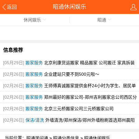
昭通休闲娱乐
返回
休闲娱乐
昭通
信息推荐
[05月29日]
搬家服务
北京利康货运搬家 精品搬家 公司搬迁 家具拆装
[图]
[02月26日]
搬家服务
企业建站只要不到500元啦～
[02月26日]
搬家服务
王师傅真诚搬家提供金杯24小时为学生、居民单
身贵族
[图]
[02月26日]
搬家服务
郑州最好的搬家公司-郑州吉利搬家总公司西区分
公司
[图]
[02月26日]
搬家服务
北京三元桥搬家公司三元桥搬家公司
[02月26日]
保洁/清洗
外墙清洗/郑州保洁/郑州外墙粉刷首选郑州晨阳
当前位置：
昭通学问通
>
昭通分类信息
>
昭通休闲娱乐