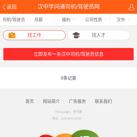
汉中学问通司机/驾驶员网
返回
司机/驾驶员
月薪
福利
公司性质
汉中
找工作
找人才
立即发布一条汉中司机/驾驶员信息
0条记录
首页
|
网站简介
|
广告服务
|
联系我们
©Copyright 学问通
电话：
400-000-3150