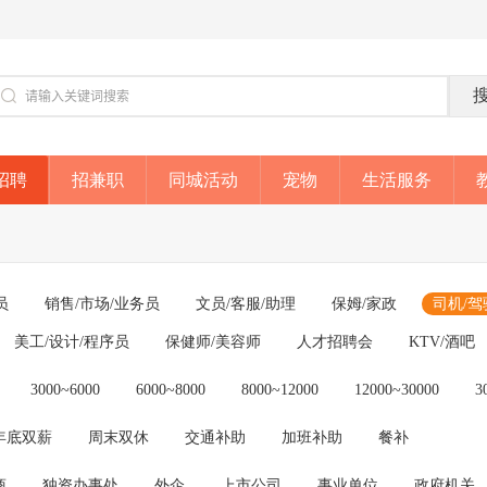
招聘
招兼职
同城活动
宠物
生活服务
员
销售/市场/业务员
文员/客服/助理
保姆/家政
司机/驾
美工/设计/程序员
保健师/美容师
人才招聘会
KTV/酒吧
3000~6000
6000~8000
8000~12000
12000~30000
3
年底双薪
周末双休
交通补助
加班补助
餐补
商
独资办事处
外企
上市公司
事业单位
政府机关