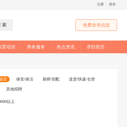
注册
登录
免费发布信息
教育培训
商务服务
热点资讯
求职简历
驶员
保安/保洁
厨师/切配
送货/快递/仓管
其他招聘
0000以上