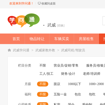
欢迎来到学问通！
收藏到桌面
·
武威
[切换]
首页
物品转让
车辆买卖
房屋租售
店铺
>
>
武威学问通
武威家教外教
武威司机/驾驶员
栏目分类
不限
营业员/促销/零售
服务员/收银
工人/技工
财务/会计
老师/培训师
月薪
不限
面议
1000以下
1000~2000
福利
不限
五险一金
包住
包吃
公司性质
不限
私营
国企
股份制
外