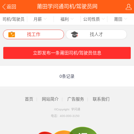
莆田学问通司机/驾驶员网
返回
司机/驾驶员
月薪
福利
公司性质
莆田
找工作
找人才
立即发布一条莆田司机/驾驶员信息
0条记录
首页
|
网站简介
|
广告服务
|
联系我们
©Copyright 学问通
电话：
400-000-3150