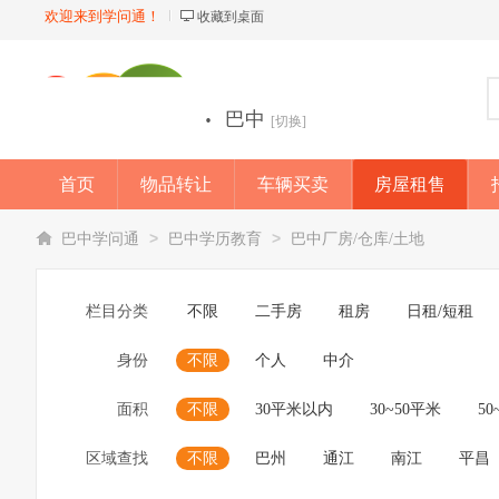
欢迎来到学问通！
收藏到桌面
·
巴中
[切换]
首页
物品转让
车辆买卖
房屋租售
店铺
>
>
巴中学问通
巴中学历教育
巴中厂房/仓库/土地
栏目分类
不限
二手房
租房
日租/短租
身份
不限
个人
中介
面积
不限
30平米以内
30~50平米
50
区域查找
不限
巴州
通江
南江
平昌