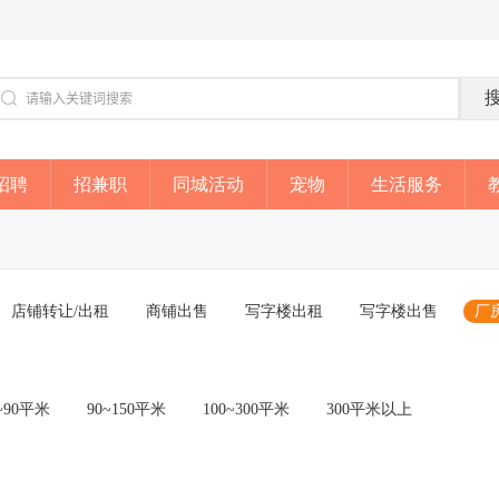
招聘
招兼职
同城活动
宠物
生活服务
店铺转让/出租
商铺出售
写字楼出租
写字楼出售
厂
~90平米
90~150平米
100~300平米
300平米以上