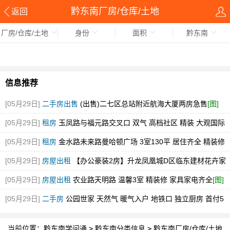
黔东南厂房/仓库/土地
返回
厂房/仓库/土地
身份
面积
黔东南
信息推荐
[05月29日]
二手房出售
(出售)二七区总站附近航海大厦两房急售
[图]
[05月29日]
租房
玉凤路与福元路交叉口 双气 高档社区 精装 大观国际
[图]
[05月29日]
租房
金水路未来路曼哈顿广场 3室130平 居住齐全 精装修
随时看
[图]
[05月29日]
房屋出租
【办公豪装2房】升龙凤凰城D区临东建材花卉家
电市场中博旁急租
[图]
[05月29日]
房屋出租
农业路天明路 温馨3室 精装修 家具家电齐全
[图]
[05月29日]
二手房
公园世家 天然气 暖气入户 地铁口 独立厨房 首付5
万
[图]
当前位置：
黔东南学问通
>
黔东南分类信息
>
黔东南厂房/仓库/土地