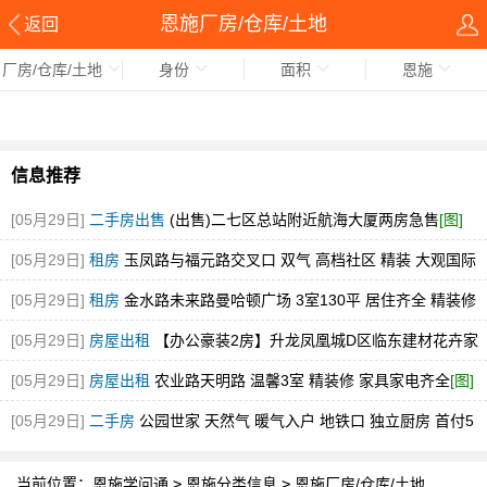
恩施厂房/仓库/土地
返回
厂房/仓库/土地
身份
面积
恩施
信息推荐
[05月29日]
二手房出售
(出售)二七区总站附近航海大厦两房急售
[图]
[05月29日]
租房
玉凤路与福元路交叉口 双气 高档社区 精装 大观国际
[图]
[05月29日]
租房
金水路未来路曼哈顿广场 3室130平 居住齐全 精装修
随时看
[图]
[05月29日]
房屋出租
【办公豪装2房】升龙凤凰城D区临东建材花卉家
电市场中博旁急租
[图]
[05月29日]
房屋出租
农业路天明路 温馨3室 精装修 家具家电齐全
[图]
[05月29日]
二手房
公园世家 天然气 暖气入户 地铁口 独立厨房 首付5
万
[图]
当前位置：
恩施学问通
>
恩施分类信息
>
恩施厂房/仓库/土地