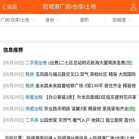
防城港厂房/仓库/土地
返回
厂房/仓库/土地
身份
面积
防城港
信息推荐
[05月29日]
二手房出售
(出售)二七区总站附近航海大厦两房急售
[图]
[05月29日]
租房
玉凤路与福元路交叉口 双气 高档社区 精装 大观国际
[图]
[05月29日]
租房
金水路未来路曼哈顿广场 3室130平 居住齐全 精装修
随时看
[图]
[05月29日]
房屋出租
【办公豪装2房】升龙凤凰城D区临东建材花卉家
电市场中博旁急租
[图]
[05月29日]
房屋出租
农业路天明路 温馨3室 精装修 家具家电齐全
[图]
[05月29日]
二手房
公园世家 天然气 暖气入户 地铁口 独立厨房 首付5
万
[图]
当前位置：
防城港学问通
>
防城港分类信息
>
防城港厂房/仓库/土地