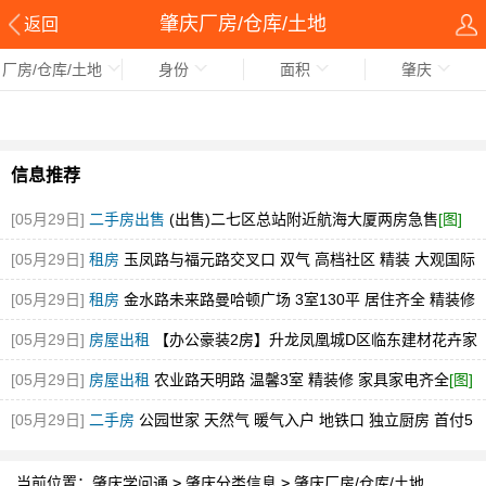
肇庆厂房/仓库/土地
返回
厂房/仓库/土地
身份
面积
肇庆
信息推荐
[05月29日]
二手房出售
(出售)二七区总站附近航海大厦两房急售
[图]
[05月29日]
租房
玉凤路与福元路交叉口 双气 高档社区 精装 大观国际
[图]
[05月29日]
租房
金水路未来路曼哈顿广场 3室130平 居住齐全 精装修
随时看
[图]
[05月29日]
房屋出租
【办公豪装2房】升龙凤凰城D区临东建材花卉家
电市场中博旁急租
[图]
[05月29日]
房屋出租
农业路天明路 温馨3室 精装修 家具家电齐全
[图]
[05月29日]
二手房
公园世家 天然气 暖气入户 地铁口 独立厨房 首付5
万
[图]
当前位置：
肇庆学问通
>
肇庆分类信息
>
肇庆厂房/仓库/土地