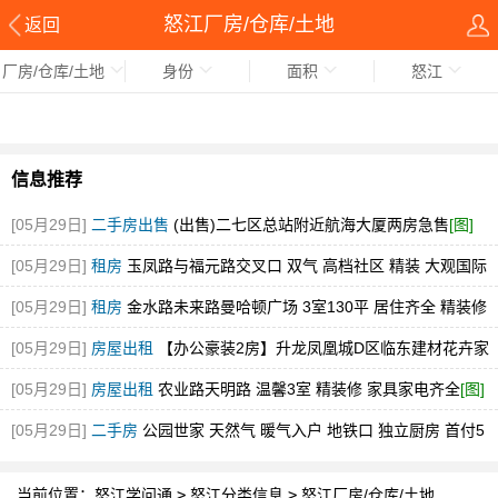
怒江厂房/仓库/土地
返回
厂房/仓库/土地
身份
面积
怒江
信息推荐
[05月29日]
二手房出售
(出售)二七区总站附近航海大厦两房急售
[图]
[05月29日]
租房
玉凤路与福元路交叉口 双气 高档社区 精装 大观国际
[图]
[05月29日]
租房
金水路未来路曼哈顿广场 3室130平 居住齐全 精装修
随时看
[图]
[05月29日]
房屋出租
【办公豪装2房】升龙凤凰城D区临东建材花卉家
电市场中博旁急租
[图]
[05月29日]
房屋出租
农业路天明路 温馨3室 精装修 家具家电齐全
[图]
[05月29日]
二手房
公园世家 天然气 暖气入户 地铁口 独立厨房 首付5
万
[图]
当前位置：
怒江学问通
>
怒江分类信息
>
怒江厂房/仓库/土地