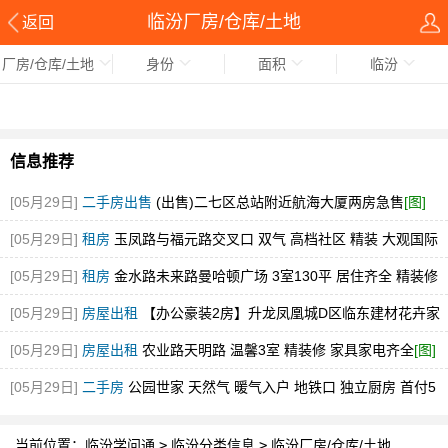
临汾厂房/仓库/土地
返回
厂房/仓库/土地
身份
面积
临汾
信息推荐
[05月29日]
二手房出售
(出售)二七区总站附近航海大厦两房急售
[图]
[05月29日]
租房
玉凤路与福元路交叉口 双气 高档社区 精装 大观国际
[图]
[05月29日]
租房
金水路未来路曼哈顿广场 3室130平 居住齐全 精装修
随时看
[图]
[05月29日]
房屋出租
【办公豪装2房】升龙凤凰城D区临东建材花卉家
电市场中博旁急租
[图]
[05月29日]
房屋出租
农业路天明路 温馨3室 精装修 家具家电齐全
[图]
[05月29日]
二手房
公园世家 天然气 暖气入户 地铁口 独立厨房 首付5
万
[图]
当前位置：
临汾学问通
>
临汾分类信息
>
临汾厂房/仓库/土地