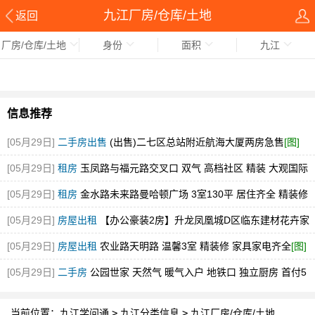
九江厂房/仓库/土地
返回
厂房/仓库/土地
身份
面积
九江
信息推荐
[05月29日]
二手房出售
(出售)二七区总站附近航海大厦两房急售
[图]
[05月29日]
租房
玉凤路与福元路交叉口 双气 高档社区 精装 大观国际
[图]
[05月29日]
租房
金水路未来路曼哈顿广场 3室130平 居住齐全 精装修
随时看
[图]
[05月29日]
房屋出租
【办公豪装2房】升龙凤凰城D区临东建材花卉家
电市场中博旁急租
[图]
[05月29日]
房屋出租
农业路天明路 温馨3室 精装修 家具家电齐全
[图]
[05月29日]
二手房
公园世家 天然气 暖气入户 地铁口 独立厨房 首付5
万
[图]
当前位置：
九江学问通
>
九江分类信息
>
九江厂房/仓库/土地