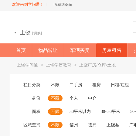
欢迎来到学问通！
收藏到桌面
·
上饶
[切换]
首页
物品转让
车辆买卖
房屋租售
店铺
>
>
上饶学问通
上饶学历教育
上饶厂房/仓库/土地
栏目分类
不限
二手房
租房
日租/短租
身份
不限
个人
中介
面积
不限
30平米以内
30~50平米
50
区域查找
不限
信州
德兴
上饶县
广