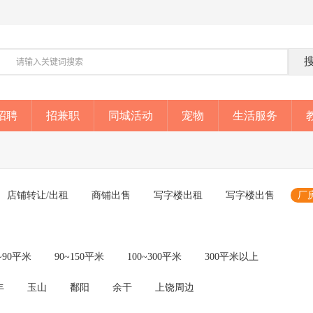
招聘
招兼职
同城活动
宠物
生活服务
店铺转让/出租
商铺出售
写字楼出租
写字楼出售
厂
~90平米
90~150平米
100~300平米
300平米以上
丰
玉山
鄱阳
余干
上饶周边