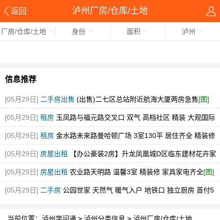
泸州厂房/仓库/土地
返回
厂房/仓库/土地
身份
面积
泸州
信息推荐
[05月29日]
二手房出售
(出售)二七区总站附近航海大厦两房急售
[图]
[05月29日]
租房
玉凤路与福元路交叉口 双气 高档社区 精装 大观国际
[图]
[05月29日]
租房
金水路未来路曼哈顿广场 3室130平 居住齐全 精装修
随时看
[图]
[05月29日]
房屋出租
【办公豪装2房】升龙凤凰城D区临东建材花卉家
电市场中博旁急租
[图]
[05月29日]
房屋出租
农业路天明路 温馨3室 精装修 家具家电齐全
[图]
[05月29日]
二手房
公园世家 天然气 暖气入户 地铁口 独立厨房 首付5
万
[图]
当前位置：
泸州学问通
>
泸州分类信息
>
泸州厂房/仓库/土地