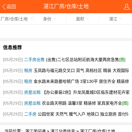
湛江厂房/仓库/土地
返回
厂房/仓库/土地
身份
面积
湛江
信息推荐
[05月29日]
二手房出售
(出售)二七区总站附近航海大厦两房急售
[图]
[05月29日]
租房
玉凤路与福元路交叉口 双气 高档社区 精装 大观国际
[图]
[05月29日]
租房
金水路未来路曼哈顿广场 3室130平 居住齐全 精装修
随时看
[图]
[05月29日]
房屋出租
【办公豪装2房】升龙凤凰城D区临东建材花卉家
电市场中博旁急租
[图]
[05月29日]
房屋出租
农业路天明路 温馨3室 精装修 家具家电齐全
[图]
[05月29日]
二手房
公园世家 天然气 暖气入户 地铁口 独立厨房 首付5
万
[图]
当前位置：
湛江学问通
>
湛江分类信息
>
湛江厂房/仓库/土地