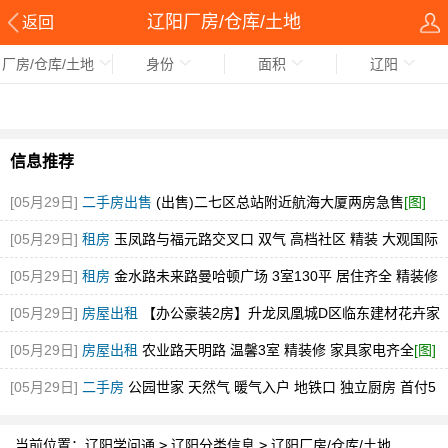
辽阳厂房/仓库/土地
返回
厂房/仓库/土地
身份
面积
辽阳
信息推荐
[05月29日]
二手房出售
(出售)二七区总站附近航海大厦两房急售
[图]
[05月29日]
租房
玉凤路与福元路交叉口 双气 高档社区 精装 大观国际
[图]
[05月29日]
租房
金水路未来路曼哈顿广场 3室130平 居住齐全 精装修
随时看
[图]
[05月29日]
房屋出租
【办公豪装2房】升龙凤凰城D区临东建材花卉家
电市场中博旁急租
[图]
[05月29日]
房屋出租
农业路天明路 温馨3室 精装修 家具家电齐全
[图]
[05月29日]
二手房
公园世家 天然气 暖气入户 地铁口 独立厨房 首付5
万
[图]
当前位置：
辽阳学问通
>
辽阳分类信息
>
辽阳厂房/仓库/土地