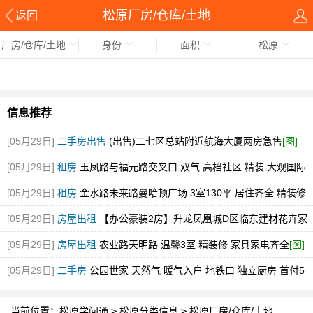
松原厂房/仓库/土地
返回
厂房/仓库/土地
身份
面积
松原
信息推荐
[05月29日]
二手房出售
(出售)二七区总站附近航海大厦两房急售
[图]
[05月29日]
租房
玉凤路与福元路交叉口 双气 高档社区 精装 大观国际
[图]
[05月29日]
租房
金水路未来路曼哈顿广场 3室130平 居住齐全 精装修
随时看
[图]
[05月29日]
房屋出租
【办公豪装2房】升龙凤凰城D区临东建材花卉家
电市场中博旁急租
[图]
[05月29日]
房屋出租
农业路天明路 温馨3室 精装修 家具家电齐全
[图]
[05月29日]
二手房
公园世家 天然气 暖气入户 地铁口 独立厨房 首付5
万
[图]
当前位置：
松原学问通
>
松原分类信息
>
松原厂房/仓库/土地