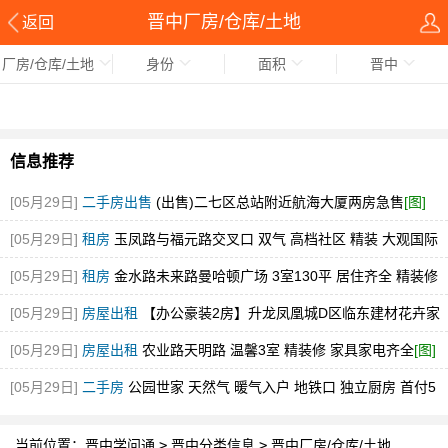
晋中厂房/仓库/土地
返回
厂房/仓库/土地
身份
面积
晋中
信息推荐
[05月29日]
二手房出售
(出售)二七区总站附近航海大厦两房急售
[图]
[05月29日]
租房
玉凤路与福元路交叉口 双气 高档社区 精装 大观国际
[图]
[05月29日]
租房
金水路未来路曼哈顿广场 3室130平 居住齐全 精装修
随时看
[图]
[05月29日]
房屋出租
【办公豪装2房】升龙凤凰城D区临东建材花卉家
电市场中博旁急租
[图]
[05月29日]
房屋出租
农业路天明路 温馨3室 精装修 家具家电齐全
[图]
[05月29日]
二手房
公园世家 天然气 暖气入户 地铁口 独立厨房 首付5
万
[图]
当前位置：
晋中学问通
>
晋中分类信息
>
晋中厂房/仓库/土地