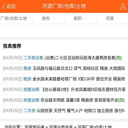
河源厂房/仓库/土地
返回
厂房/仓库/土地
身份
面积
河源
信息推荐
[05月29日]
二手房出售
(出售)二七区总站附近航海大厦两房急售
[图]
[05月29日]
租房
玉凤路与福元路交叉口 双气 高档社区 精装 大观国际
[图]
[05月29日]
租房
金水路未来路曼哈顿广场 3室130平 居住齐全 精装修
随时看
[图]
[05月29日]
房屋出租
【办公豪装2房】升龙凤凰城D区临东建材花卉家
电市场中博旁急租
[图]
[05月29日]
房屋出租
农业路天明路 温馨3室 精装修 家具家电齐全
[图]
[05月29日]
二手房
公园世家 天然气 暖气入户 地铁口 独立厨房 首付5
万
[图]
当前位置：
河源学问通
>
河源分类信息
>
河源厂房/仓库/土地