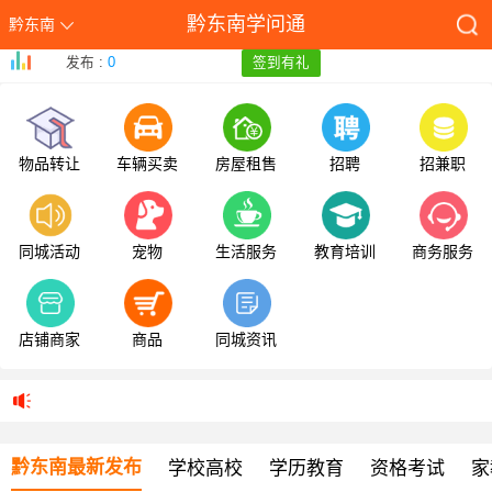
黔东南学问通
黔东南
发布 :
0
签到有礼
物品转让
车辆买卖
房屋租售
招聘
招兼职
同城活动
宠物
生活服务
教育培训
商务服务
店铺商家
商品
同城资讯
黔东南最新发布
学校高校
学历教育
资格考试
家