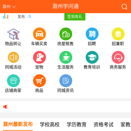
滁州学问通
滁州
发布 :
0
签到有礼
物品转让
车辆买卖
房屋租售
招聘
招兼职
同城活动
宠物
生活服务
教育培训
商务服务
店铺商家
商品
同城资讯
滁州最新发布
学校高校
学历教育
资格考试
家教