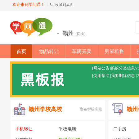
欢迎来到学问通！
收藏到桌面
·
赣州
[切换]
首页
物品转让
车辆买卖
房屋租售
店铺
[网站公告]蚂蚁分类信息V
[使用帮助]我要删除信息
(
赣州学校高校
赣州
发布学校高校
手机转让
平板电脑
二手房