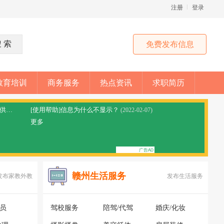
注册
登录
免费发布信息
教育培训
商务服务
热点资讯
求职简历
[网站公告]拼车顺风车平台免责声明，本站仅提供信息分享
[使用帮助]信息为什么不显示？
(2023-05-28)
(2022-02-07)
更多
赣州生活服务
发布家教外教
发布生活服务
银员
驾校服务
陪驾/代驾
婚庆/化妆