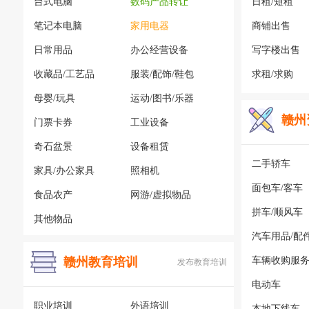
台式电脑
数码产品转让
日租/短租
笔记本电脑
家用电器
商铺出售
日常用品
办公经营设备
写字楼出售
收藏品/工艺品
服装/配饰/鞋包
求租/求购
母婴/玩具
运动/图书/乐器
赣州
门票卡券
工业设备
奇石盆景
设备租赁
二手轿车
家具/办公家具
照相机
面包车/客车
食品农产
网游/虚拟物品
拼车/顺风车
其他物品
汽车用品/配
赣州教育培训
车辆收购服
发布教育培训
电动车
职业培训
外语培训
本地下线车