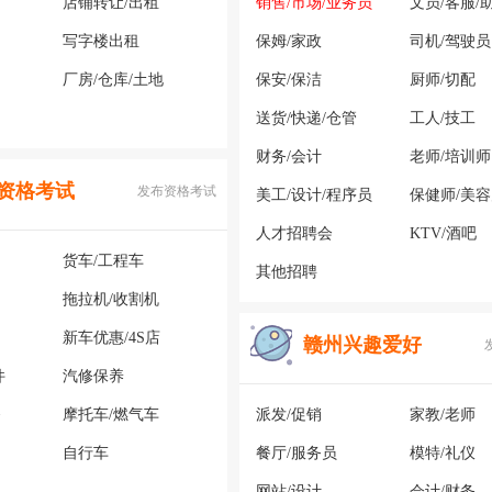
店铺转让/出租
销售/市场/业务员
文员/客服/
写字楼出租
保姆/家政
司机/驾驶员
厂房/仓库/土地
保安/保洁
厨师/切配
送货/快递/仓管
工人/技工
财务/会计
老师/培训师
资格考试
发布资格考试
美工/设计/程序员
保健师/美
人才招聘会
KTV/酒吧
货车/工程车
其他招聘
拖拉机/收割机
新车优惠/4S店
赣州兴趣爱好
件
汽修保养
务
摩托车/燃气车
派发/促销
家教/老师
自行车
餐厅/服务员
模特/礼仪
网站/设计
会计/财务