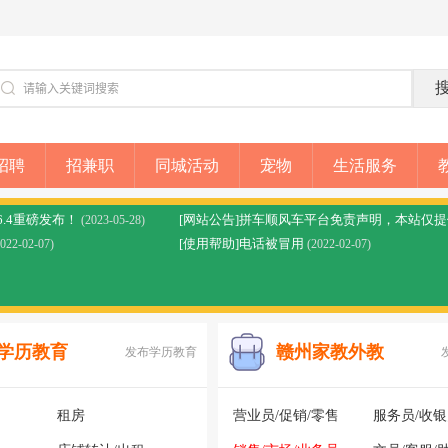
招聘
招兼职
同城活动
宠物
生活服务
6.4重磅发布！
(2023-05-28)
[使用帮助]电话被冒用
2022-02-07)
(2022-02-07)
学历教育
赣州家教外教
发布学历教育
租房
营业员/促销/零售
服务员/收