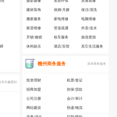
助理
摄影摄像
美容纤体
房屋装修
建材装饰
保姆/月嫂
保洁/清洗
搬家服务
家电维修
电脑维修
家居维修
管道疏通
外卖/送水
开锁/修锁
租车服务
旅游度假
容师
休闲娱乐
酒店/宾馆
其它生活服务
赣州商务服务
发布商务服务
投资理财
机票/签证
发布兴趣爱好
招商加盟
担保/贷款
公司注册
会计/审计
网站建设
快递/物流
庆典/演出
印刷/喷绘