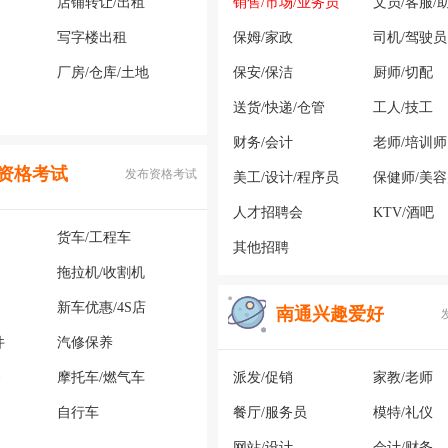
店铺转让/出租
销售/市场/业务员
文员/客服/
写字楼出租
保姆/家政
司机/驾驶员
厂房/仓库/土地
保安/保洁
厨师/切配
送货/快递/仓管
工人/技工
财务/会计
老师/培训师
资格考试
发布资格考试
美工/设计/程序员
保健师/美
人才招聘会
KTV/酒吧
货车/工程车
其他招聘
拖拉机/收割机
新车优惠/4S店
南通兴趣爱好
件
汽修保养
务
摩托车/燃气车
派发/促销
家教/老师
自行车
餐厅/服务员
模特/礼仪
网站/设计
会计/财务