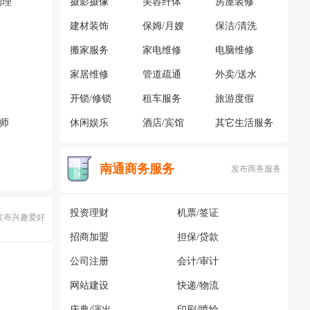
助理
摄影摄像
美容纤体
房屋装修
建材装饰
保姆/月嫂
保洁/清洗
搬家服务
家电维修
电脑维修
家居维修
管道疏通
外卖/送水
开锁/修锁
租车服务
旅游度假
容师
休闲娱乐
酒店/宾馆
其它生活服务
南通商务服务
发布商务服务
投资理财
机票/签证
发布兴趣爱好
招商加盟
担保/贷款
公司注册
会计/审计
网站建设
快递/物流
庆典/演出
印刷/喷绘