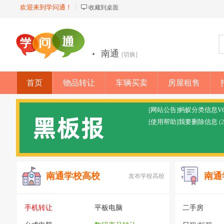
欢迎来到学问通！
收藏到桌面
·
南通
[切换]
首页
物品转让
车辆买卖
房屋租售
店铺
[网站公告]蚂蚁分类信息V
[使用帮助]我要删除信息
(
南通学校高校
南通
发布学校高校
手机转让
平板电脑
二手房