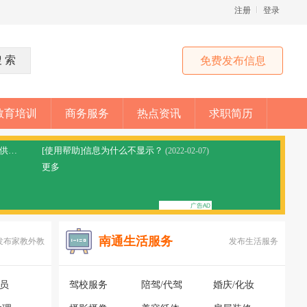
注册
登录
免费发布信息
教育培训
商务服务
热点资讯
求职简历
[网站公告]拼车顺风车平台免责声明，本站仅提供信息分享
[使用帮助]信息为什么不显示？
(2023-05-28)
(2022-02-07)
更多
南通生活服务
发布家教外教
发布生活服务
银员
驾校服务
陪驾/代驾
婚庆/化妆