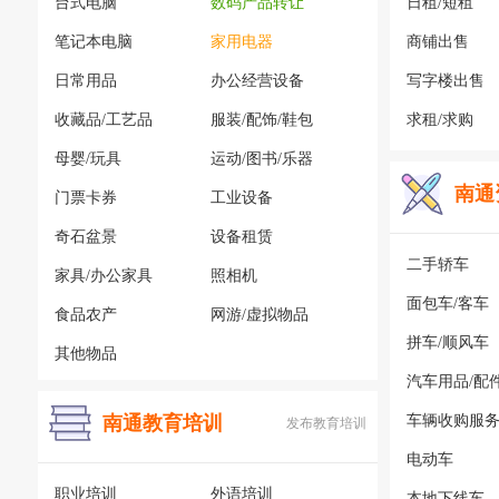
台式电脑
数码产品转让
日租/短租
笔记本电脑
家用电器
商铺出售
日常用品
办公经营设备
写字楼出售
收藏品/工艺品
服装/配饰/鞋包
求租/求购
母婴/玩具
运动/图书/乐器
南通
门票卡券
工业设备
奇石盆景
设备租赁
二手轿车
家具/办公家具
照相机
面包车/客车
食品农产
网游/虚拟物品
拼车/顺风车
其他物品
汽车用品/配
南通教育培训
车辆收购服
发布教育培训
电动车
职业培训
外语培训
本地下线车