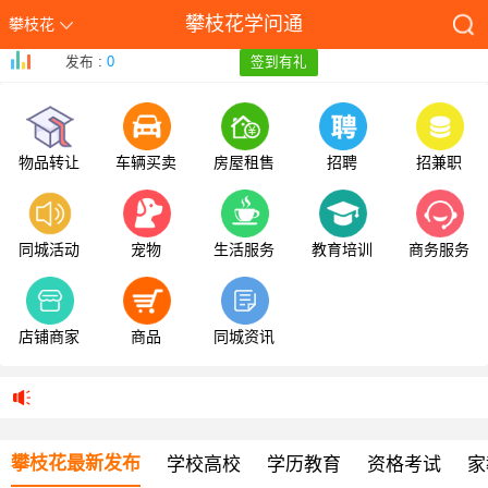
攀枝花学问通
攀枝花
发布 :
0
签到有礼
物品转让
车辆买卖
房屋租售
招聘
招兼职
同城活动
宠物
生活服务
教育培训
商务服务
店铺商家
商品
同城资讯
攀枝花最新发布
学校高校
学历教育
资格考试
家