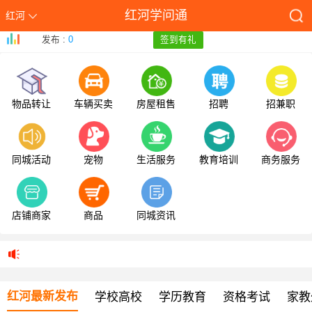
红河学问通
红河
发布 :
0
签到有礼
物品转让
车辆买卖
房屋租售
招聘
招兼职
同城活动
宠物
生活服务
教育培训
商务服务
店铺商家
商品
同城资讯
红河最新发布
学校高校
学历教育
资格考试
家教