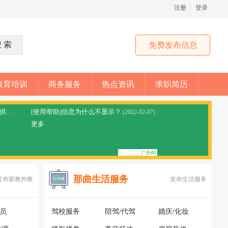
注册
登录
免费发布信息
教育培训
商务服务
热点资讯
求职简历
[网站公告]拼车顺风车平台免责声明，本站仅提供信息分享
[使用帮助]信息为什么不显示？
(2023-05-28)
(2022-02-07)
更多
那曲生活服务
发布家教外教
发布生活服务
银员
驾校服务
陪驾/代驾
婚庆/化妆