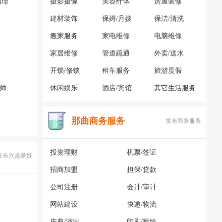
助理
摄影摄像
美容纤体
房屋装修
建材装饰
保姆/月嫂
保洁/清洗
搬家服务
家电维修
电脑维修
家居维修
管道疏通
外卖/送水
开锁/修锁
租车服务
旅游度假
容师
休闲娱乐
酒店/宾馆
其它生活服务
那曲商务服务
发布商务服务
投资理财
机票/签证
发布兴趣爱好
招商加盟
担保/贷款
公司注册
会计/审计
网站建设
快递/物流
庆典/演出
印刷/喷绘