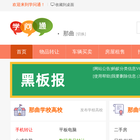
欢迎来到学问通！
收藏到桌面
·
那曲
[切换]
首页
物品转让
车辆买卖
房屋租售
店铺
[网站公告]蚂蚁分类信息V
[使用帮助]我要删除信息
(
那曲学校高校
那曲
发布学校高校
手机转让
平板电脑
二手房