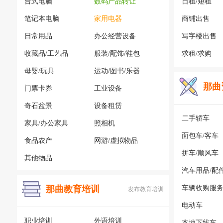
台式电脑
数码产品转让
日租/短租
笔记本电脑
家用电器
商铺出售
日常用品
办公经营设备
写字楼出售
收藏品/工艺品
服装/配饰/鞋包
求租/求购
母婴/玩具
运动/图书/乐器
那曲
门票卡券
工业设备
奇石盆景
设备租赁
二手轿车
家具/办公家具
照相机
面包车/客车
食品农产
网游/虚拟物品
拼车/顺风车
其他物品
汽车用品/配
那曲教育培训
车辆收购服
发布教育培训
电动车
职业培训
外语培训
本地下线车