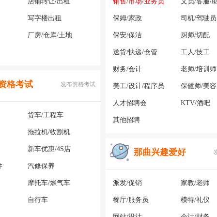
店铺转让/出租
销售/市场/业务员
文员/客服/
写字楼出租
保姆/家政
司机/驾驶员
厂房/仓库/土地
保安/保洁
厨师/切配
送货/快递/仓管
工人/技工
财务/会计
老师/培训师
资格考试
发布资格考试
美工/设计/程序员
保健师/美
人才招聘会
KTV/酒吧
货车/工程车
其他招聘
拖拉机/收割机
新车优惠/4S店
那曲兴趣爱好
件
汽修保养
务
摩托车/燃气车
派发/促销
家教/老师
自行车
餐厅/服务员
模特/礼仪
网站/设计
会计/财务