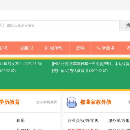
招聘
招兼职
同城活动
宠物
生活服务
6.4重磅发布！
(2023-05-28)
[使用帮助]电话被冒用
2022-02-07)
(2022-02-07)
学历教育
那曲家教外教
发布学历教育
租房
营业员/促销/零售
服务员/收