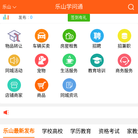
乐山学问通
乐山
发布 :
0
签到有礼
物品转让
车辆买卖
房屋租售
招聘
招兼职
同城活动
宠物
生活服务
教育培训
商务服务
店铺商家
商品
同城资讯
乐山最新发布
学校高校
学历教育
资格考试
家教