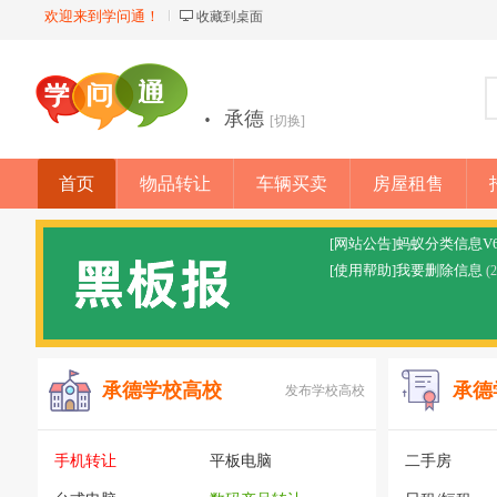
欢迎来到学问通！
收藏到桌面
·
承德
[切换]
首页
物品转让
车辆买卖
房屋租售
店铺
[网站公告]蚂蚁分类信息V
[使用帮助]我要删除信息
(
承德学校高校
承德
发布学校高校
手机转让
平板电脑
二手房