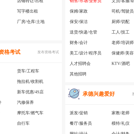
店铺转让/出租
销售/市场/业务员
文员/客服/
写字楼出租
保姆/家政
司机/驾驶员
厂房/仓库/土地
保安/保洁
厨师/切配
送货/快递/仓管
工人/技工
财务/会计
老师/培训师
资格考试
发布资格考试
美工/设计/程序员
保健师/美
人才招聘会
KTV/酒吧
货车/工程车
其他招聘
拖拉机/收割机
新车优惠/4S店
承德兴趣爱好
件
汽修保养
务
摩托车/燃气车
派发/促销
家教/老师
自行车
餐厅/服务员
模特/礼仪
网站/设计
会计/财务