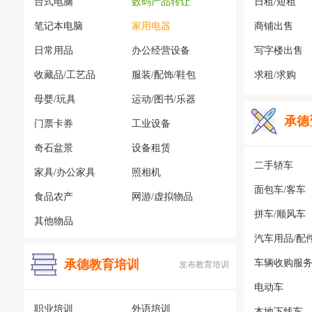
台式电脑
数码产品转让
日租/短租
笔记本电脑
家用电器
商铺出售
日常用品
办公经营设备
写字楼出售
收藏品/工艺品
服装/配饰/鞋包
求租/求购
母婴/玩具
运动/图书/乐器
承德
门票卡券
工业设备
奇石盆景
设备租赁
二手轿车
家具/办公家具
照相机
面包车/客车
食品农产
网游/虚拟物品
拼车/顺风车
其他物品
汽车用品/配
承德教育培训
车辆收购服
发布教育培训
电动车
职业培训
外语培训
本地下线车