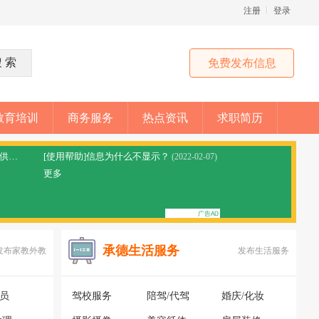
注册
登录
免费发布信息
教育培训
商务服务
热点资讯
求职简历
[网站公告]拼车顺风车平台免责声明，本站仅提供信息分享
[使用帮助]信息为什么不显示？
(2023-05-28)
(2022-02-07)
更多
承德生活服务
发布家教外教
发布生活服务
银员
驾校服务
陪驾/代驾
婚庆/化妆