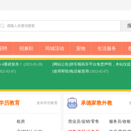
招聘
招兼职
同城活动
宠物
生活服务
6.4重磅发布！
(2023-05-28)
[使用帮助]电话被冒用
2022-02-07)
(2022-02-07)
学历教育
承德家教外教
发布学历教育
租房
营业员/促销/零售
服务员/收