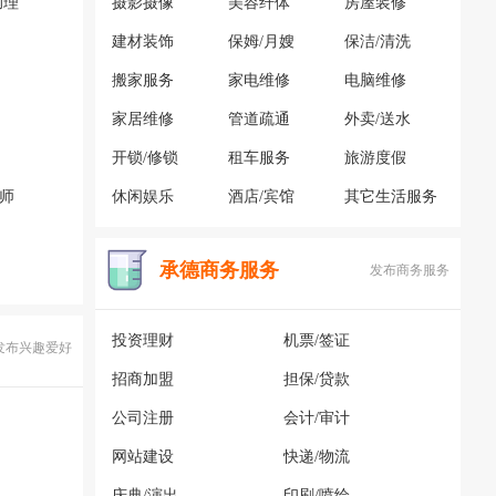
助理
摄影摄像
美容纤体
房屋装修
建材装饰
保姆/月嫂
保洁/清洗
搬家服务
家电维修
电脑维修
家居维修
管道疏通
外卖/送水
开锁/修锁
租车服务
旅游度假
容师
休闲娱乐
酒店/宾馆
其它生活服务
承德商务服务
发布商务服务
投资理财
机票/签证
发布兴趣爱好
招商加盟
担保/贷款
公司注册
会计/审计
网站建设
快递/物流
庆典/演出
印刷/喷绘