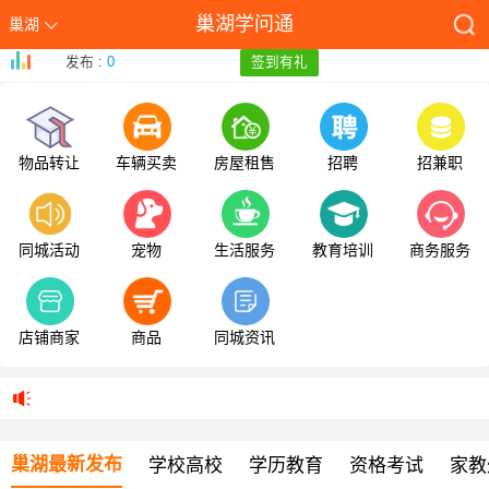
巢湖学问通
巢湖
发布 :
0
签到有礼
物品转让
车辆买卖
房屋租售
招聘
招兼职
同城活动
宠物
生活服务
教育培训
商务服务
店铺商家
商品
同城资讯
巢湖最新发布
学校高校
学历教育
资格考试
家教