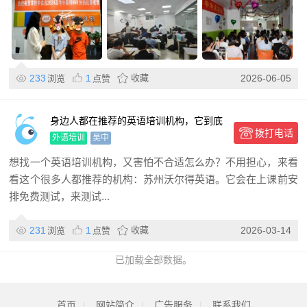
233
1
收藏
2026-06-05
浏览
点赞
身边人都在推荐的英语培训机构，它到底
拨打电话
好在哪？
外语培训
吴中
想找一个英语培训机构，又害怕不合适怎么办？不用担心，来看
看这个很多人都推荐的机构：苏州沃尔得英语。它会在上课前安
排免费测试，来测试...
231
1
收藏
2026-03-14
浏览
点赞
已加载全部数据。
首页
|
网站简介
|
广告服务
|
联系我们