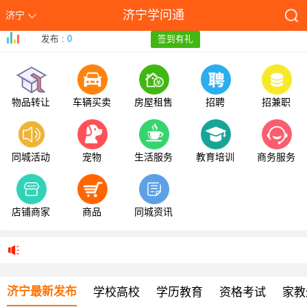
济宁学问通
济宁
发布 :
0
签到有礼
物品转让
车辆买卖
房屋租售
招聘
招兼职
同城活动
宠物
生活服务
教育培训
商务服务
店铺商家
商品
同城资讯
济宁最新发布
学校高校
学历教育
资格考试
家教