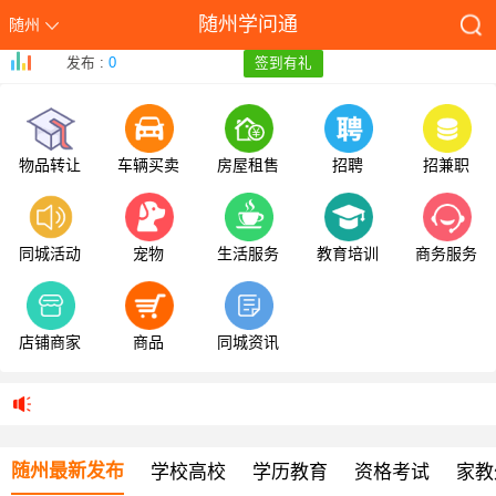
随州学问通
随州
发布 :
0
签到有礼
物品转让
车辆买卖
房屋租售
招聘
招兼职
同城活动
宠物
生活服务
教育培训
商务服务
店铺商家
商品
同城资讯
随州最新发布
学校高校
学历教育
资格考试
家教